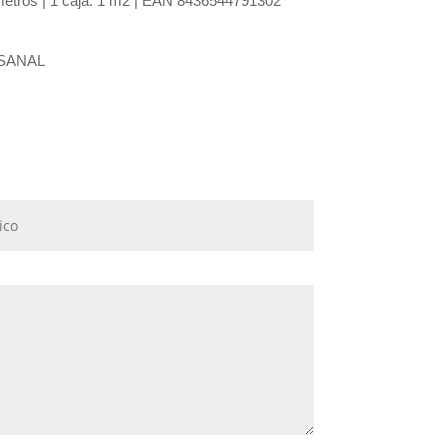
imetros | 1 caja: 1 m2 | EAN 8436544791302
SANAL