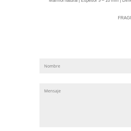
Mármol natural |
Espesor 9 – 10 mm | Dimen
FRAG