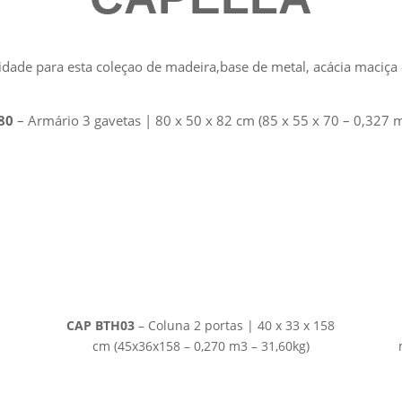
icidade para esta coleçao de madeira,base de metal, acácia maci
80
– Armário 3 gavetas | 80 x 50 x 82 cm (85 x 55 x 70 – 0,327 
a
CAP BTH03
– Coluna 2 portas | 40 x 33 x 158
cm (45x36x158 – 0,270 m3 – 31,60kg)