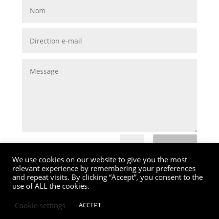
Envoi
=
5 + 5
We use cookies on our website to give you the most
relevant experience by remembering your preferences
and repeat visits. By clicking “Accept”, you consent to the
use of ALL the cookies.
Cookie settings
ACCEPT
MG Valencia |
Política de Cookies
|
Aviso Legal