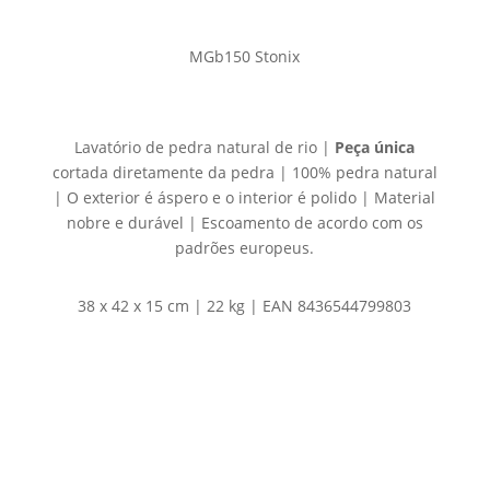
MGb150 Stonix
Lavatório de pedra natural de rio |
Peça única
cortada diretamente da pedra | 100% pedra natural
| O exterior é áspero e o interior é polido | Material
nobre e durável | Escoamento de acordo com os
padrões europeus.
38 x 42 x 15 cm | 22 kg | EAN 8436544799803