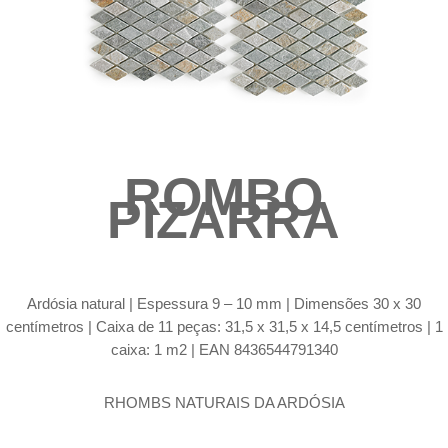
ROMBO
PIZARRA
Ardósia natural | Espessura 9 – 10 mm | Dimensões 30 x 30
centímetros | Caixa de 11 peças: 31,5 x 31,5 x 14,5 centímetros | 1
caixa: 1 m2 | EAN 8436544791340
RHOMBS NATURAIS DA ARDÓSIA