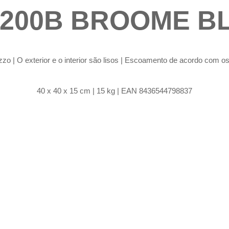
200B BROOME B
zzo | O exterior e o interior são lisos | Escoamento de acordo com 
40 x 40 x 15 cm | 15 kg | EAN 8436544798837