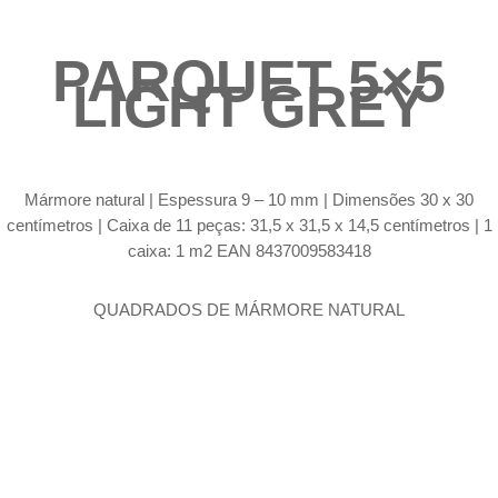
PARQUET 5×5
LIGHT GREY
Mármore natural |
Espessura 9 – 10 mm | Dimensões 30 x 30
centímetros | Caixa de 11 peças: 31,5 x 31,5 x 14,5 centímetros | 1
caixa: 1 m2 EAN 8437009583418
QUADRADOS DE MÁRMORE NATURAL