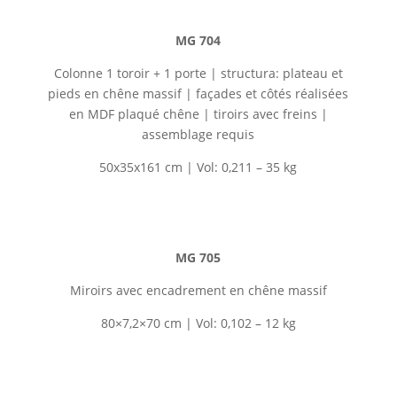
MG 704
Colonne 1 toroir + 1 porte | structura: plateau et
pieds en
chêne massif
|
façades et côtés réalisées
en MDF plaqué chêne
| tiroirs avec freins |
assemblage requis
50x35x161 cm | Vol: 0,211 – 35 kg
MG 705
Miroirs avec encadrement en
chêne massif
80×7,2×70 cm | Vol: 0,102 – 12 kg