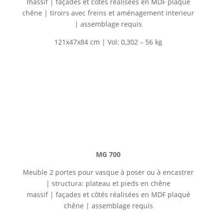
massif
|
façades et côtés réalisées en MDF plaqué
chêne
| tiroirs avec freins et aménagement interieur
| assemblage requis
121x47x84 cm | Vol: 0,302 – 56 kg
MG 700
Meuble 2 portes pour vasque à poser ou à encastrer
| structura: plateau et pieds en
chêne
massif
|
façades et côtés réalisées en MDF plaqué
chêne |
assemblage requis