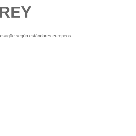
GREY
o | Desagüe según estándares europeos.