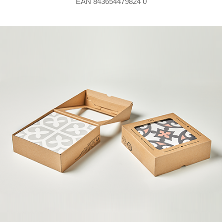
EAN 843654479824 0