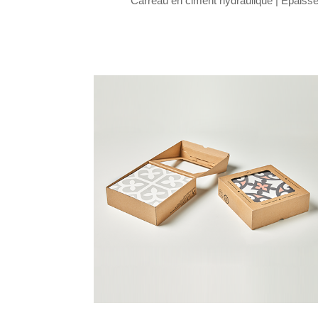
Carreau en ciment hydraulique |
Epaisseu