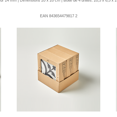
r 14 mm | Dimensions 20 x 20 cm | Boite de 4 unités: 20,5 x 6,5 x 20
EAN 843654479817 2