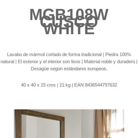
MGB108W
CUSCO
WHITE
Lavabo de mármol cortado de forma tradicional |
Piedra 100%
natural | El exterior y el interior son lisos | Material noble y duradero |
Desagüe según estándares europeos.
40 x 40 x 15 cms | 21 kg | EAN 8436544797632