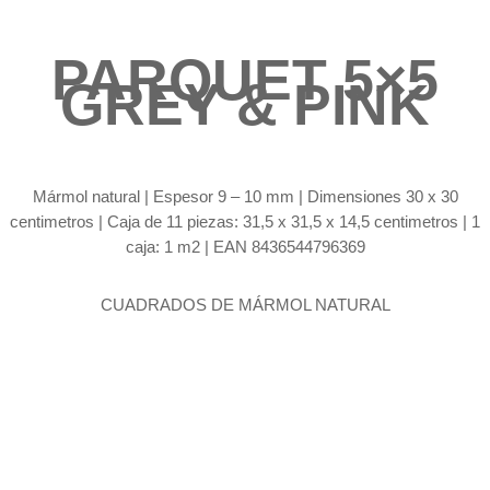
PARQUET 5×5
GREY & PINK
Mármol natural |
Espesor 9 – 10 mm | Dimensiones 30 x 30
centimetros | Caja de 11 piezas: 31,5 x 31,5 x 14,5 centimetros | 1
caja: 1 m2 | EAN 8436544796369
CUADRADOS DE MÁRMOL NATURAL